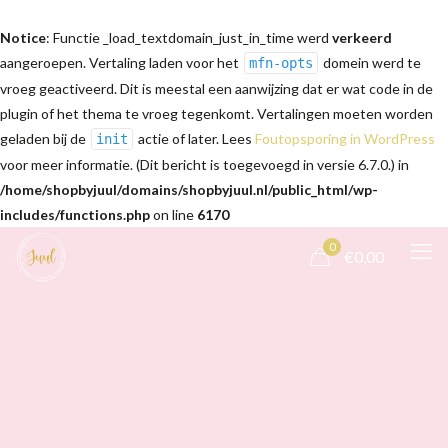
Notice
: Functie _load_textdomain_just_in_time werd
verkeerd
aangeroepen. Vertaling laden voor het
domein werd te
mfn-opts
vroeg geactiveerd. Dit is meestal een aanwijzing dat er wat code in de
plugin of het thema te vroeg tegenkomt. Vertalingen moeten worden
geladen bij de
actie of later. Lees
Foutopsporing in WordPress
init
voor meer informatie. (Dit bericht is toegevoegd in versie 6.7.0.) in
/home/shopbyjuul/domains/shopbyjuul.nl/public_html/wp-
includes/functions.php
on line
6170
0
€0,00