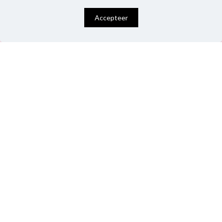
0
Accepteer
Casino en ligne vs Casinos
terrestres : l’avantage
décisif des bonus