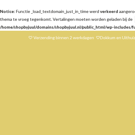
Notice
: Functie _load_textdomain_just_in_time werd
verkeerd
aangeroe
thema te vroeg tegenkomt. Vertalingen moeten worden geladen bij de
/home/shopbyjuul/domains/shopbyjuul.nl/public_html/wp-includes/f
♡ Verzending binnen 2 werkdagen ♡Dokkum en Uithuiz