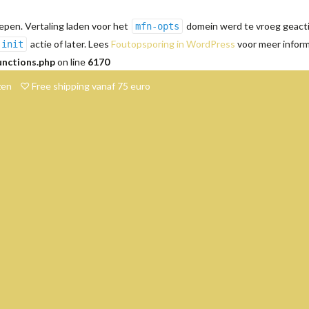
pen. Vertaling laden voor het
domein werd te vroeg geactiv
mfn-opts
actie of later. Lees
Foutopsporing in WordPress
voor meer informa
init
unctions.php
on line
6170
en ♡ Free shipping vanaf 75 euro