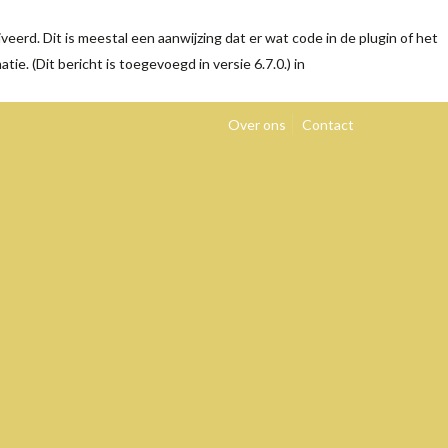
eerd. Dit is meestal een aanwijzing dat er wat code in de plugin of het
tie. (Dit bericht is toegevoegd in versie 6.7.0.) in
Over ons
Contact