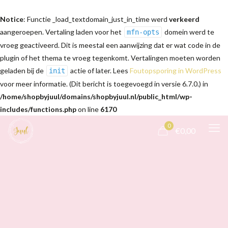
Notice
: Functie _load_textdomain_just_in_time werd
verkeerd
aangeroepen. Vertaling laden voor het
domein werd te
mfn-opts
vroeg geactiveerd. Dit is meestal een aanwijzing dat er wat code in de
plugin of het thema te vroeg tegenkomt. Vertalingen moeten worden
geladen bij de
actie of later. Lees
Foutopsporing in WordPress
init
voor meer informatie. (Dit bericht is toegevoegd in versie 6.7.0.) in
/home/shopbyjuul/domains/shopbyjuul.nl/public_html/wp-
includes/functions.php
on line
6170
0
€0,00