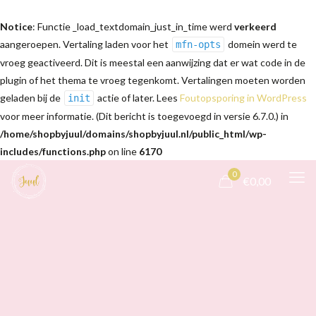
Notice
: Functie _load_textdomain_just_in_time werd
verkeerd
aangeroepen. Vertaling laden voor het
domein werd te
mfn-opts
vroeg geactiveerd. Dit is meestal een aanwijzing dat er wat code in de
plugin of het thema te vroeg tegenkomt. Vertalingen moeten worden
geladen bij de
actie of later. Lees
Foutopsporing in WordPress
init
voor meer informatie. (Dit bericht is toegevoegd in versie 6.7.0.) in
/home/shopbyjuul/domains/shopbyjuul.nl/public_html/wp-
includes/functions.php
on line
6170
0
€0,00