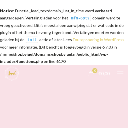
Notice
: Functie _load_textdomain_just_in_time werd
verkeerd
aangeroepen. Vertaling laden voor het
domein werd te
mfn-opts
vroeg geactiveerd. Dit is meestal een aanwijzing dat er wat code in de
plugin of het thema te vroeg tegenkomt. Vertalingen moeten worden
geladen bij de
actie of later. Lees
Foutopsporing in WordPress
init
voor meer informatie. (Dit bericht is toegevoegd in versie 6.7.0.) in
/home/shopbyjuul/domains/shopbyjuul.nl/public_html/wp-
includes/functions.php
on line
6170
0
€0,00