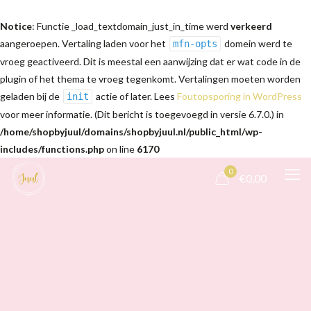
Notice
: Functie _load_textdomain_just_in_time werd
verkeerd
aangeroepen. Vertaling laden voor het
domein werd te
mfn-opts
vroeg geactiveerd. Dit is meestal een aanwijzing dat er wat code in de
plugin of het thema te vroeg tegenkomt. Vertalingen moeten worden
geladen bij de
actie of later. Lees
Foutopsporing in WordPress
init
voor meer informatie. (Dit bericht is toegevoegd in versie 6.7.0.) in
/home/shopbyjuul/domains/shopbyjuul.nl/public_html/wp-
includes/functions.php
on line
6170
0
€0,00