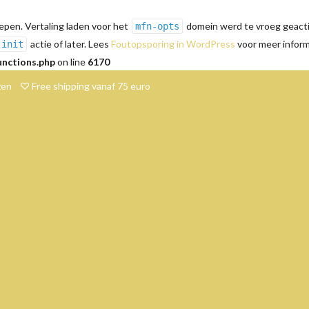
pen. Vertaling laden voor het
domein werd te vroeg geactiv
mfn-opts
actie of later. Lees
Foutopsporing in WordPress
voor meer informa
init
unctions.php
on line
6170
en ♡ Free shipping vanaf 75 euro