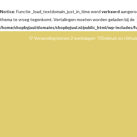
Notice
: Functie _load_textdomain_just_in_time werd
verkeerd
aangeroe
thema te vroeg tegenkomt. Vertalingen moeten worden geladen bij de
/home/shopbyjuul/domains/shopbyjuul.nl/public_html/wp-includes/f
♡ Verzending binnen 2 werkdagen ♡Dokkum en Uithuiz