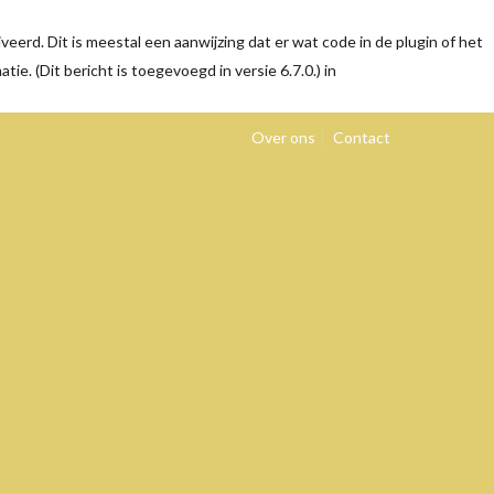
eerd. Dit is meestal een aanwijzing dat er wat code in de plugin of het
tie. (Dit bericht is toegevoegd in versie 6.7.0.) in
Over ons
Contact