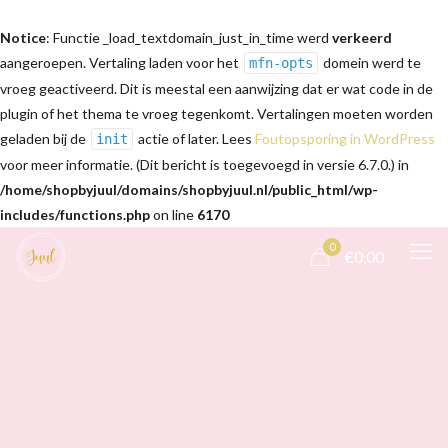
Notice
: Functie _load_textdomain_just_in_time werd
verkeerd
aangeroepen. Vertaling laden voor het
domein werd te
mfn-opts
vroeg geactiveerd. Dit is meestal een aanwijzing dat er wat code in de
plugin of het thema te vroeg tegenkomt. Vertalingen moeten worden
geladen bij de
actie of later. Lees
Foutopsporing in WordPress
init
voor meer informatie. (Dit bericht is toegevoegd in versie 6.7.0.) in
/home/shopbyjuul/domains/shopbyjuul.nl/public_html/wp-
includes/functions.php
on line
6170
0
€0,00