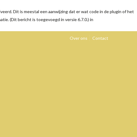
eerd. Dit is meestal een aanwijzing dat er wat code in de plugin of het
tie. (Dit bericht is toegevoegd in versie 6.7.0.) in
Over ons
Contact