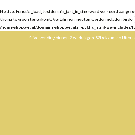
Notice
: Functie _load_textdomain_just_in_time werd
verkeerd
aangeroe
thema te vroeg tegenkomt. Vertalingen moeten worden geladen bij de
/home/shopbyjuul/domains/shopbyjuul.nl/public_html/wp-includes/f
♡ Verzending binnen 2 werkdagen ♡Dokkum en Uithuiz