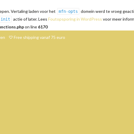
pen. Vertaling laden voor het
domein werd te vroeg geactiv
mfn-opts
actie of later. Lees
Foutopsporing in WordPress
voor meer informa
init
unctions.php
on line
6170
en ♡ Free shipping vanaf 75 euro