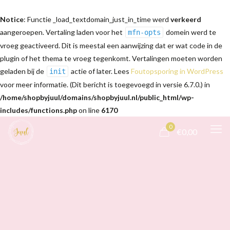
Notice
: Functie _load_textdomain_just_in_time werd
verkeerd
aangeroepen. Vertaling laden voor het
domein werd te
mfn-opts
vroeg geactiveerd. Dit is meestal een aanwijzing dat er wat code in de
plugin of het thema te vroeg tegenkomt. Vertalingen moeten worden
geladen bij de
actie of later. Lees
Foutopsporing in WordPress
init
voor meer informatie. (Dit bericht is toegevoegd in versie 6.7.0.) in
/home/shopbyjuul/domains/shopbyjuul.nl/public_html/wp-
includes/functions.php
on line
6170
0
€0,00