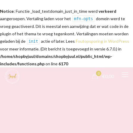
Notice
: Functie _load_textdomain_just_in_time werd
verkeerd
aangeroepen. Vertaling laden voor het
domein werd te
mfn-opts
vroeg geactiveerd. Dit is meestal een aanwijzing dat er wat code in de
plugin of het thema te vroeg tegenkomt. Vertalingen moeten worden
geladen bij de
actie of later. Lees
Foutopsporing in WordPress
init
voor meer informatie. (Dit bericht is toegevoegd in versie 6.7.0.) in
/home/shopbyjuul/domains/shopbyjuul.nl/public_html/wp-
includes/functions.php
on line
6170
0
€0,00