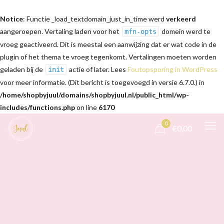
Notice
: Functie _load_textdomain_just_in_time werd
verkeerd
aangeroepen. Vertaling laden voor het
domein werd te
mfn-opts
vroeg geactiveerd. Dit is meestal een aanwijzing dat er wat code in de
plugin of het thema te vroeg tegenkomt. Vertalingen moeten worden
geladen bij de
actie of later. Lees
Foutopsporing in WordPress
init
voor meer informatie. (Dit bericht is toegevoegd in versie 6.7.0.) in
/home/shopbyjuul/domains/shopbyjuul.nl/public_html/wp-
includes/functions.php
on line
6170
0
€0,00