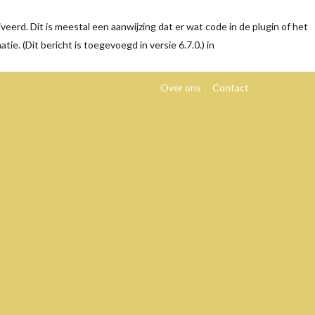
eerd. Dit is meestal een aanwijzing dat er wat code in de plugin of het
tie. (Dit bericht is toegevoegd in versie 6.7.0.) in
Over ons
Contact