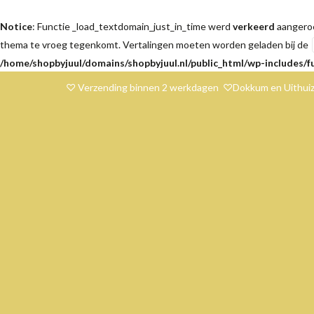
Notice
: Functie _load_textdomain_just_in_time werd
verkeerd
aangeroe
thema te vroeg tegenkomt. Vertalingen moeten worden geladen bij de
/home/shopbyjuul/domains/shopbyjuul.nl/public_html/wp-includes/f
♡ Verzending binnen 2 werkdagen ♡Dokkum en Uithuiz