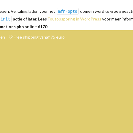
pen. Vertaling laden voor het
domein werd te vroeg geactiv
mfn-opts
actie of later. Lees
Foutopsporing in WordPress
voor meer informa
init
unctions.php
on line
6170
en ♡ Free shipping vanaf 75 euro