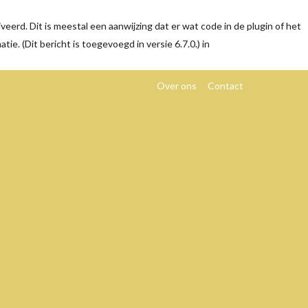
eerd. Dit is meestal een aanwijzing dat er wat code in de plugin of het
tie. (Dit bericht is toegevoegd in versie 6.7.0.) in
Over ons
Contact