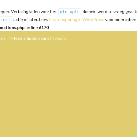
pen. Vertaling laden voor het
domein werd te vroeg geactiv
mfn-opts
actie of later. Lees
Foutopsporing in WordPress
voor meer informa
init
unctions.php
on line
6170
en ♡ Free shipping vanaf 75 euro