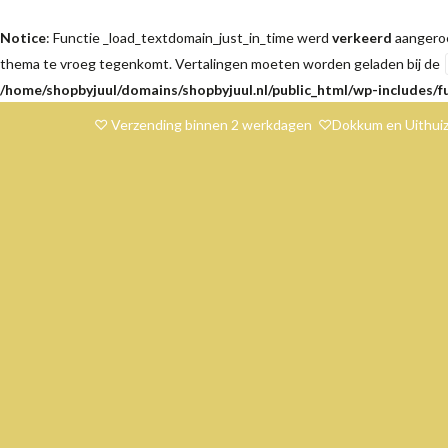
Notice
: Functie _load_textdomain_just_in_time werd
verkeerd
aangeroe
thema te vroeg tegenkomt. Vertalingen moeten worden geladen bij de
/home/shopbyjuul/domains/shopbyjuul.nl/public_html/wp-includes/f
♡ Verzending binnen 2 werkdagen ♡Dokkum en Uithuiz