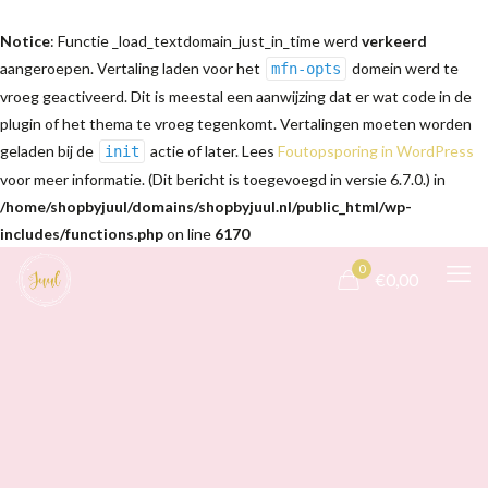
Notice
: Functie _load_textdomain_just_in_time werd
verkeerd
aangeroepen. Vertaling laden voor het
domein werd te
mfn-opts
vroeg geactiveerd. Dit is meestal een aanwijzing dat er wat code in de
plugin of het thema te vroeg tegenkomt. Vertalingen moeten worden
geladen bij de
actie of later. Lees
Foutopsporing in WordPress
init
voor meer informatie. (Dit bericht is toegevoegd in versie 6.7.0.) in
/home/shopbyjuul/domains/shopbyjuul.nl/public_html/wp-
includes/functions.php
on line
6170
0
€0,00