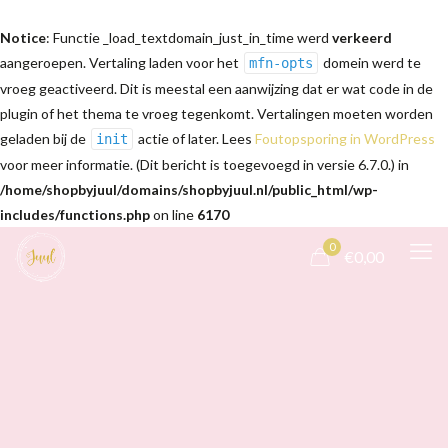
Notice
: Functie _load_textdomain_just_in_time werd
verkeerd
aangeroepen. Vertaling laden voor het
domein werd te
mfn-opts
vroeg geactiveerd. Dit is meestal een aanwijzing dat er wat code in de
plugin of het thema te vroeg tegenkomt. Vertalingen moeten worden
geladen bij de
actie of later. Lees
Foutopsporing in WordPress
init
voor meer informatie. (Dit bericht is toegevoegd in versie 6.7.0.) in
/home/shopbyjuul/domains/shopbyjuul.nl/public_html/wp-
includes/functions.php
on line
6170
0
€0,00