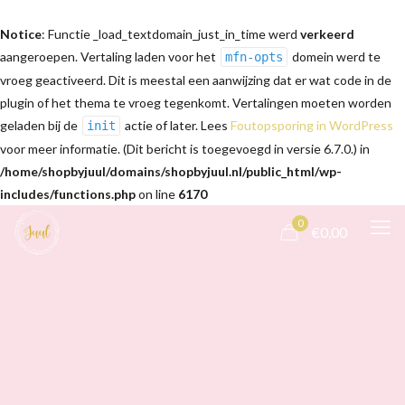
Notice
: Functie _load_textdomain_just_in_time werd
verkeerd
aangeroepen. Vertaling laden voor het
domein werd te
mfn-opts
vroeg geactiveerd. Dit is meestal een aanwijzing dat er wat code in de
plugin of het thema te vroeg tegenkomt. Vertalingen moeten worden
geladen bij de
actie of later. Lees
Foutopsporing in WordPress
init
voor meer informatie. (Dit bericht is toegevoegd in versie 6.7.0.) in
/home/shopbyjuul/domains/shopbyjuul.nl/public_html/wp-
includes/functions.php
on line
6170
0
€0,00