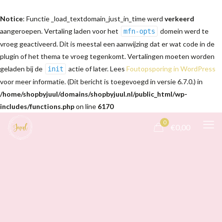
Notice
: Functie _load_textdomain_just_in_time werd
verkeerd
aangeroepen. Vertaling laden voor het
domein werd te
mfn-opts
vroeg geactiveerd. Dit is meestal een aanwijzing dat er wat code in de
plugin of het thema te vroeg tegenkomt. Vertalingen moeten worden
geladen bij de
actie of later. Lees
Foutopsporing in WordPress
init
voor meer informatie. (Dit bericht is toegevoegd in versie 6.7.0.) in
/home/shopbyjuul/domains/shopbyjuul.nl/public_html/wp-
includes/functions.php
on line
6170
0
€0,00