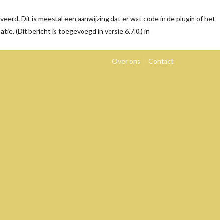
eerd. Dit is meestal een aanwijzing dat er wat code in de plugin of het
tie. (Dit bericht is toegevoegd in versie 6.7.0.) in
Over ons
Contact