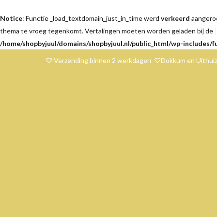
Notice
: Functie _load_textdomain_just_in_time werd
verkeerd
aangeroe
thema te vroeg tegenkomt. Vertalingen moeten worden geladen bij de
/home/shopbyjuul/domains/shopbyjuul.nl/public_html/wp-includes/f
♡ Verzending binnen 2 werkdagen ♡Dokkum en Uithuiz