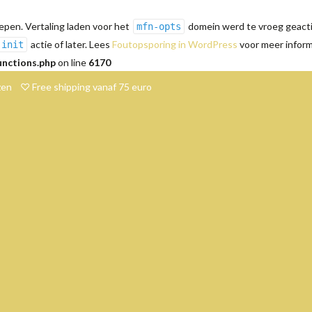
pen. Vertaling laden voor het
domein werd te vroeg geactiv
mfn-opts
actie of later. Lees
Foutopsporing in WordPress
voor meer informa
init
unctions.php
on line
6170
en ♡ Free shipping vanaf 75 euro