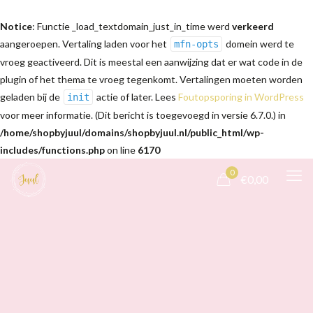
Notice
: Functie _load_textdomain_just_in_time werd
verkeerd
aangeroepen. Vertaling laden voor het
domein werd te
mfn-opts
vroeg geactiveerd. Dit is meestal een aanwijzing dat er wat code in de
plugin of het thema te vroeg tegenkomt. Vertalingen moeten worden
geladen bij de
actie of later. Lees
Foutopsporing in WordPress
init
voor meer informatie. (Dit bericht is toegevoegd in versie 6.7.0.) in
/home/shopbyjuul/domains/shopbyjuul.nl/public_html/wp-
includes/functions.php
on line
6170
0
€0,00