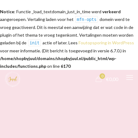
Notice
: Functie _load_textdomain_just_in_time werd
verkeerd
aangeroepen. Vertaling laden voor het
domein werd te
mfn-opts
vroeg geactiveerd. Dit is meestal een aanwijzing dat er wat code in de
plugin of het thema te vroeg tegenkomt. Vertalingen moeten worden
geladen bij de
actie of later. Lees
Foutopsporing in WordPress
init
voor meer informatie. (Dit bericht is toegevoegd in versie 6.7.0.) in
/home/shopbyjuul/domains/shopbyjuul.nl/public_html/wp-
includes/functions.php
on line
6170
0
€0,00