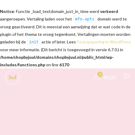
Notice
: Functie _load_textdomain_just_in_time werd
verkeerd
aangeroepen. Vertaling laden voor het
domein werd te
mfn-opts
vroeg geactiveerd. Dit is meestal een aanwijzing dat er wat code in de
plugin of het thema te vroeg tegenkomt. Vertalingen moeten worden
geladen bij de
actie of later. Lees
Foutopsporing in WordPress
init
voor meer informatie. (Dit bericht is toegevoegd in versie 6.7.0.) in
/home/shopbyjuul/domains/shopbyjuul.nl/public_html/wp-
includes/functions.php
on line
6170
0
€0,00