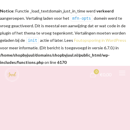
Notice
: Functie _load_textdomain_just_in_time werd
verkeerd
aangeroepen. Vertaling laden voor het
domein werd te
mfn-opts
vroeg geactiveerd. Dit is meestal een aanwijzing dat er wat code in de
plugin of het thema te vroeg tegenkomt. Vertalingen moeten worden
geladen bij de
actie of later. Lees
Foutopsporing in WordPress
init
voor meer informatie. (Dit bericht is toegevoegd in versie 6.7.0.) in
/home/shopbyjuul/domains/shopbyjuul.nl/public_html/wp-
includes/functions.php
on line
6170
0
€0,00